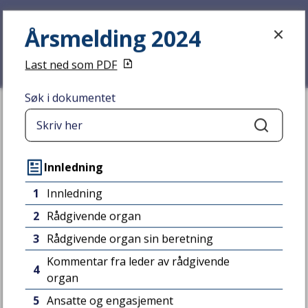
Årsmelding 2024
Årsmelding 2024
Last ned som PDF
Søk i dokumentet
Du er her:
Hjem
Tjenester
Årsmelding 2024
Søk
Innledning
1
Innledning
2
Rådgivende organ
3
Rådgivende organ sin beretning
Kommentar fra leder av rådgivende
4
organ
5
Ansatte og engasjement