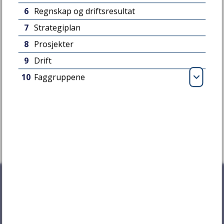
6
Regnskap og driftsresultat
7
Strategiplan
8
Prosjekter
9
Drift
Fant du det du lette etter?
10
Faggruppene
Åpn
Ja
Nei