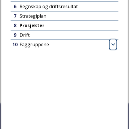
6
Regnskap og driftsresultat
7
Strategiplan
8
Prosjekter
9
Drift
10
Faggruppene
Fant du det du lette etter?
Åpn
Ja
Nei