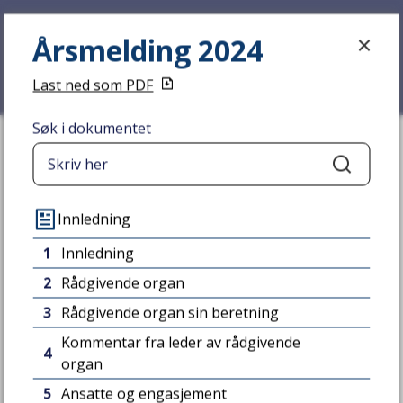
Årsmelding 2024
Årsmelding 2024
Last ned som PDF
Søk i dokumentet
Du er her:
Hjem
Tjenester
Søk
Årsmelding 2024
Prosjekter
Innledning
1
Innledning
2
Rådgivende organ
3
Rådgivende organ sin beretning
Kommentar fra leder av rådgivende
4
organ
5
Ansatte og engasjement